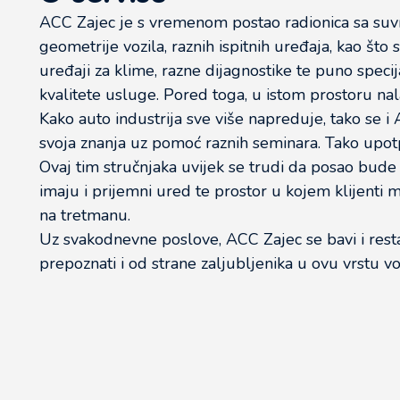
ACC Zajec je s vremenom postao radionica sa su
geometrije vozila, raznih ispitnih uređaja, kao što su
uređaji za klime, razne dijagnostike te puno speci
kvalitete usluge. Pored toga, u istom prostoru nala
Kako auto industrija sve više napreduje, tako se i
svoja znanja uz pomoć raznih seminara. Tako upotpun
Ovaj tim stručnjaka uvijek se trudi da posao bude i
imaju i prijemni ured te prostor u kojem klijenti
na tretmanu.
Uz svakodnevne poslove, ACC Zajec se bavi i res
prepoznati i od strane zaljubljenika u ovu vrstu voz