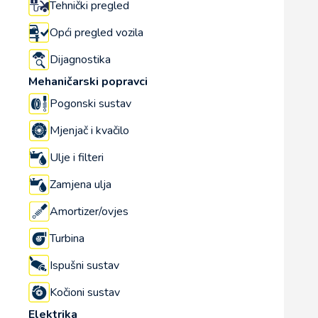
Tehnički pregled
Opći pregled vozila
Dijagnostika
Mehaničarski popravci
Pogonski sustav
Mjenjač i kvačilo
Ulje i filteri
Zamjena ulja
Amortizer/ovjes
Turbina
Ispušni sustav
Kočioni sustav
Elektrika