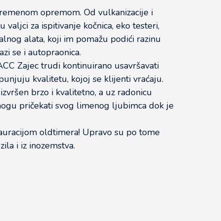
vremenom opremom. Od vulkanizacije i
 valjci za ispitivanje kočnica, eko testeri,
jalnog alata, koji im pomažu podići razinu
zi se i autopraonica.
 ACC Zajec trudi kontinuirano usavršavati
juju kvalitetu, kojoj se klijenti vraćaju.
zvršen brzo i kvalitetno, a uz radonicu
 mogu pričekati svog limenog ljubimca dok je
tauracijom oldtimera! Upravo su po tome
ila i iz inozemstva.