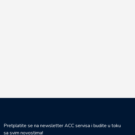
Pretplatite se na newsletter ACC servisa i budite u toku
sa svim novostima!