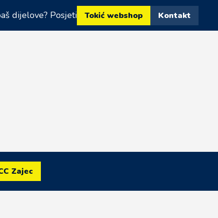
aš dijelove? Posjeti
Tokić webshop
Kontakt
CC Zajec