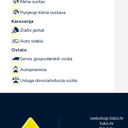
Klima sustav
Punjenje klima sustava
Karoserija
Zračni jastuk
Auto staklo
Ostalo
Servis gospodarskih vozila
Autopraonica
Usluga dovoza/odvoza vozila
webshop.tokic.hr
tokic.hr