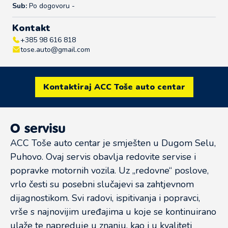
Sub:
Po dogovoru -
Kontakt
+385 98 616 818
tose.auto@gmail.com
Kontaktiraj ACC Toše auto centar
O servisu
ACC Toše auto centar je smješten u Dugom Selu,
Puhovo. Ovaj servis obavlja redovite servise i
popravke motornih vozila. Uz „redovne“ poslove,
vrlo česti su posebni slučajevi sa zahtjevnom
dijagnostikom. Svi radovi, ispitivanja i popravci,
vrše s najnovijim uređajima u koje se kontinuirano
ulaže te napreduje u znanju, kao i u kvaliteti