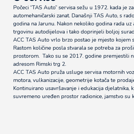
Počeci “TAS Auto” servisa sežu u 1972. kada je za
automehaničarski zanat. Današnji TAS Auto, s ra
godina na Jarunu. Nakon nekoliko godina rada uz au
trgovinu autodijelova i tako doprinjeli boljoj surad
ACC TAS Auto vrlo brzo postao je mjesto kojem se
Rastom količine posla stvarala se potreba za proši
prostorom. Tako su se 2017. godine premjestili na
adresom Rimski trg 2.
ACC TAS Auto pruža usluge servisa motornih vozil
motora, vulkanizacije, geometrije kotača te prodaj
Kontinuirano usavršavanje i edukacija djelatnika, 
suvremeno uređen prostor radionice, jamstvo su kv