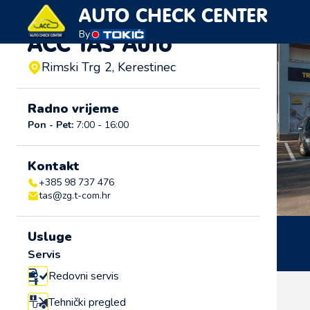
AUTO CHECK CENTER
By
ACC TAS Auto
Rimski Trg 2, Kerestinec
Radno vrijeme
Pon - Pet:
7:00 - 16:00
Kontakt
+385 98 737 476
tas@zg.t-com.hr
Usluge
Servis
Redovni servis
Tehnički pregled