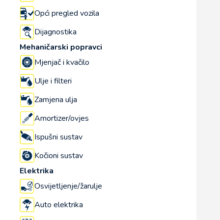
Opći pregled vozila
Dijagnostika
Mehaničarski popravci
Mjenjač i kvačilo
Ulje i filteri
Zamjena ulja
Amortizer/ovjes
Ispušni sustav
Kočioni sustav
Elektrika
Osvijetljenje/žarulje
Auto elektrika