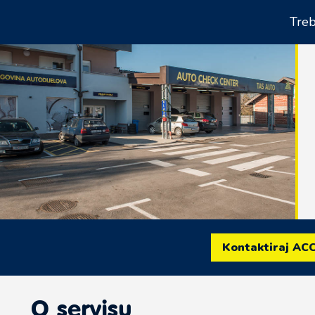
Treb
Kontaktiraj AC
O servisu