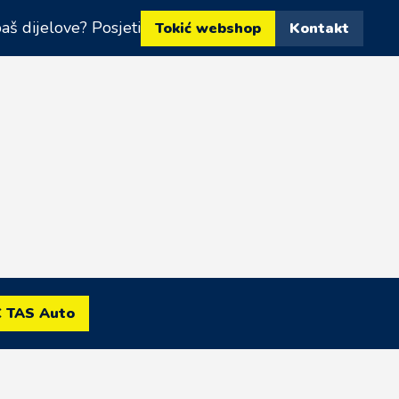
aš dijelove? Posjeti
Tokić webshop
Kontakt
C TAS Auto