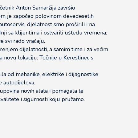
četnik Anton Samaržija završio
dom je započeo polovinom devedesetih
toservis, djelatnost smo proširili i na
nji sa klijentima i ostvarili uštedu vremena.
 svi rado vraćaju.
renjem dijelatnosti, a samim time i za većim
 novu lokaciju. Točnije u Kerestinec s
a od mehanike, elektrike i dijagnostike
e autodijelova.
kupovina novih alata i pomagala te
alitete i sigurnosti koju pružamo.