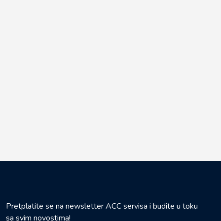
Pretplatite se na newsletter ACC servisa i budite u toku
sa svim novostima!