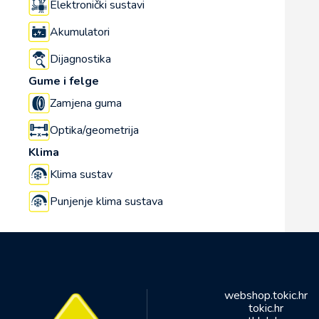
Elektronički sustavi
Akumulatori
Dijagnostika
Gume i felge
Zamjena guma
Optika/geometrija
Klima
Klima sustav
Punjenje klima sustava
webshop.tokic.hr
tokic.hr