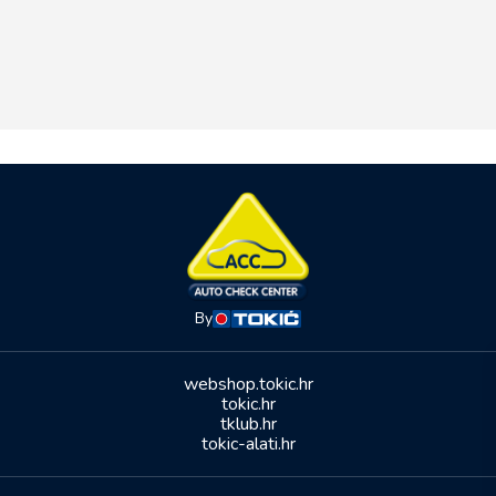
By
webshop.tokic.hr
tokic.hr
tklub.hr
tokic-alati.hr