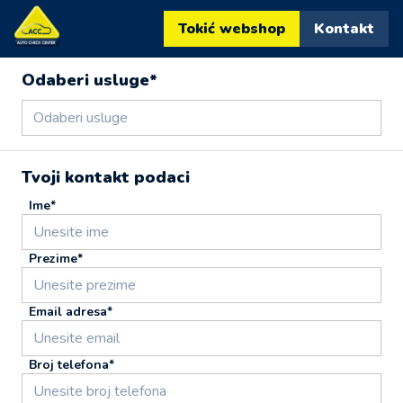
Kontaktiraj ACC Automartini
Tokić webshop
Kontakt
Odaberi usluge*
Odaberi usluge
Tvoji kontakt podaci
Ime*
Prezime*
Email adresa*
Broj telefona*