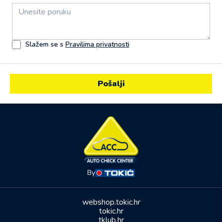
Slažem se s
Pravilima privatnosti
By
webshop.tokic.hr
tokic.hr
tklub.hr